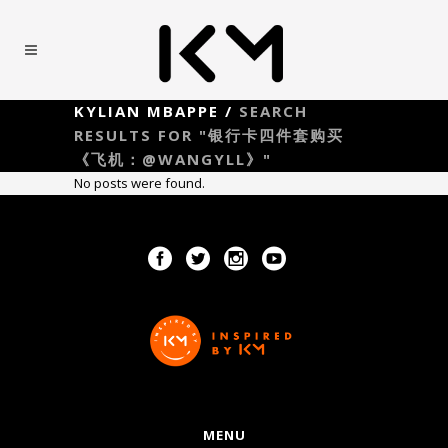
KYLIAN MBAPPE
/
SEARCH
RESULTS FOR "银行卡四件套购买
《飞机：@WANGYLL》"
No posts were found.
MENU