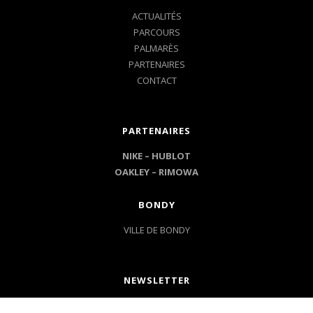
ACTUALITÉS
PARCOURS
PALMARÈS
PARTENAIRES
CONTACT
PARTENAIRES
NIKE –
HUBLOT
OAKLEY
–
RIMOWA
BONDY
VILLE DE BONDY
NEWSLETTER
Inscrivez-vous à ma newsletter et recevez mes dernières