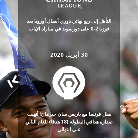
التأهل إلى ربع نهائي دوري أبطال أوروبا بعد
فوزنا 2-0 على دورتموند في مباراة الإياب
30 أبريل 2020
بطل فرنسا مع باريس سان جيرمان! أنهيت
صدارة هدافي البطولة (18 هدفا) للعام الثاني
على التوالي