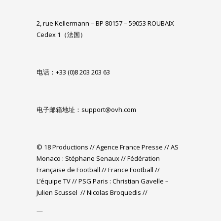
2, rue Kellermann – BP 80157 – 59053 ROUBAIX
Cedex 1（法国）
电话：+33 (0)8 203 203 63
电子邮箱地址：
support@ovh.com
© 18 Productions // Agence France Presse // AS
Monaco : Stéphane Senaux // Fédération
Française de Football // France Football //
L’équipe TV // PSG Paris : Christian Gavelle –
Julien Scussel //
Nicolas Broquedis //
—