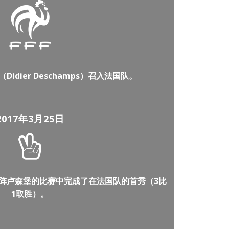
idier Deschamps）召入法国队。
2017年3月25日
对阵卢森堡的比赛中完成了在法国队的首秀（3比
1取胜）。