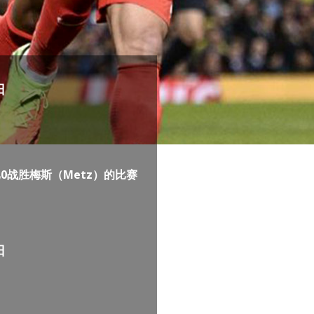
日
0战胜梅斯（Metz）的比赛
日