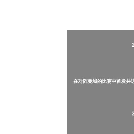
在对阵曼城的比赛中首发并进