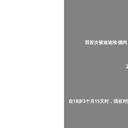
我首次被迪迪埃·德尚（D
在18岁3个月15天时，我在