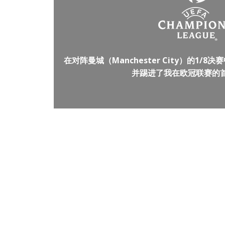
在对阵曼城（Manchester City）的1/
并踢进了我在欧冠联赛的