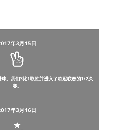
2017年3月15日
球。我们3比1取胜并进入了欧冠联赛的1/2决
赛。
2017年3月16日