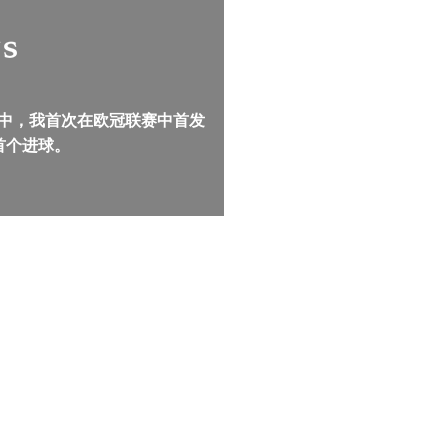
8决赛中，我首次在欧冠联赛中首发
首个进球。