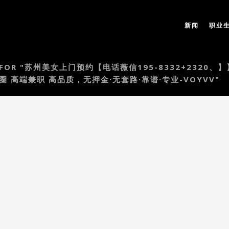
新闻
职业
LTS FOR "苏州美女上门预约【电话薇信195-8332+23
 高端兼职 高品质，无押金·无套路·靠谱·专业-VOYVV"