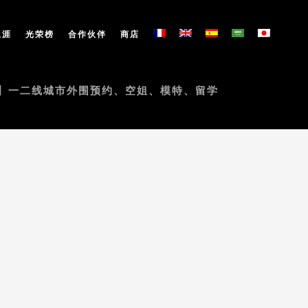
生涯
光荣榜
合作伙伴
商店
20、】】一二线城市外围预约、空姐、模特、留学