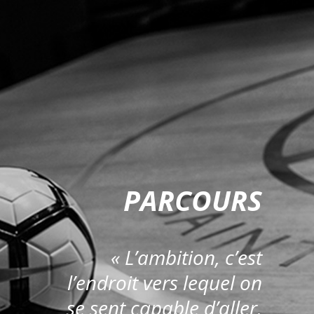
PARCOURS
« L’ambition, c’est
l’endroit vers lequel on
se sent capable d’aller.