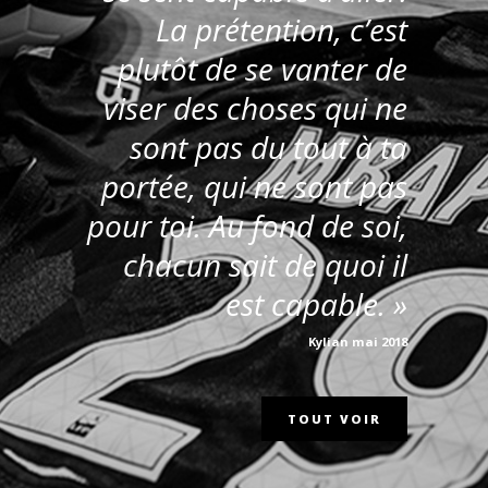
La prétention, c’est
plutôt de se vanter de
viser des choses qui ne
sont pas du tout à ta
portée, qui ne sont pas
pour toi. Au fond de soi,
chacun sait de quoi il
est capable. »
Kylian mai 2018
TOUT VOIR