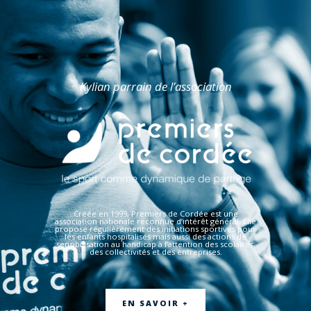
Kylian parrain de l’association
Créée en 1999, Premiers de Cordée est une
association nationale reconnue d’intérêt général. Elle
propose régulièrement des initiations sportives pour
les enfants hospitalisés mais aussi des actions de
sensibilisation au handicap à l’attention des scolaires,
des collectivités et des entreprises.
EN SAVOIR +